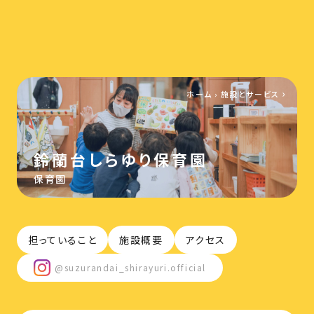
ホーム
›
施設とサービス
鈴蘭台しらゆり保育園
保育園
担っていること
施設概要
アクセス
@suzurandai_shirayuri.official