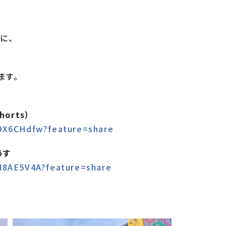
に、
ます。
orts）
69X6CHdfw?feature=share
うす
TH8AE5V4A?feature=share