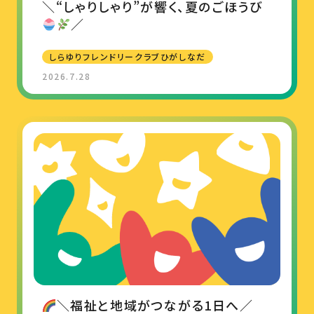
＼“しゃりしゃり”が響く、夏のごほうび
／
しらゆりフレンドリークラブひがしなだ
2026.7.28
＼福祉と地域がつながる1日へ／